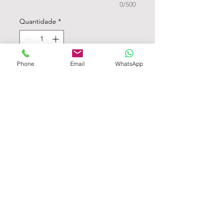
0/500
Quantidade
*
Phone
Email
WhatsApp
Adicionar ao carrinho - Atenção ao mínimo
Menu personalizado
10x23cm
Impressão em 1 lado
Papel branco liso
KIT COM 10 MENUS
Como escolher a caixa cartonada.
Quem somos?
Caixas cartonadas | Convites de