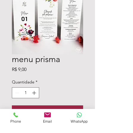
menu prisma
Preço
R$ 9,00
Quantidade
*
Adicionar ao carrinho - Atenção ao mínimo
Phone
Email
WhatsApp
menu formato prista (3 lado