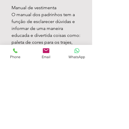
Manual de vestimenta
O manual dos padrinhos tem a
função de esclarecer dúvidas e
informar de uma maneira
educada e divertida coisas como:
paleta de cores para os trajes,
salão de beleza sugerido para as
madrinhas, a data e local
Phone
Email
WhatsApp
do casamento e entre outras
dúvidas que costumam aparecer.
• Papel offset 250g
• Impressão laser
• 24x15cm aberto - 8x15cm
dobrado
pedido mínimo de 10 unidades.