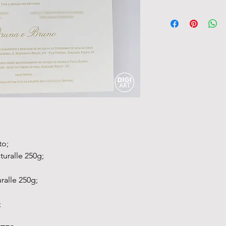
to;
uralle 250g;
ralle 250g;
;