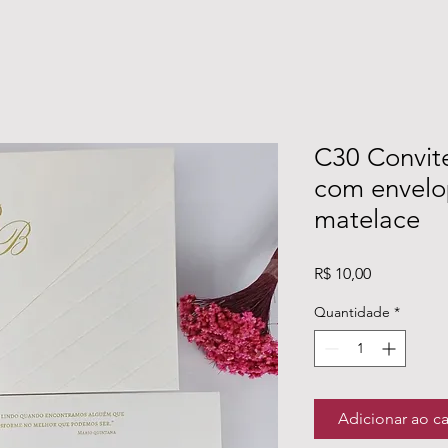
C30 Convit
com envelo
matelace
Preço
R$ 10,00
Quantidade
*
Adicionar ao c