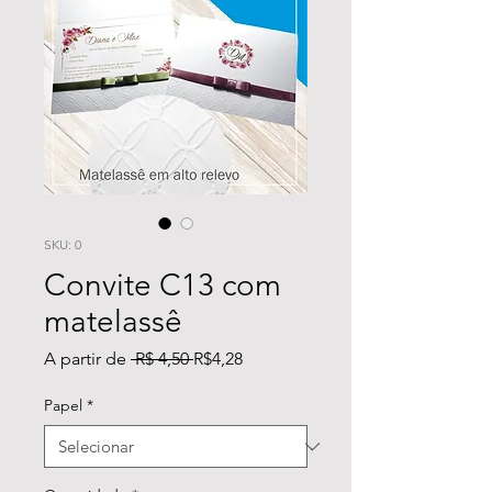
SKU: 0
Convite C13 com
matelassê
Preço
Preço
A partir de
 R$ 4,50 
R$4,28
normal
promocional
Papel
*