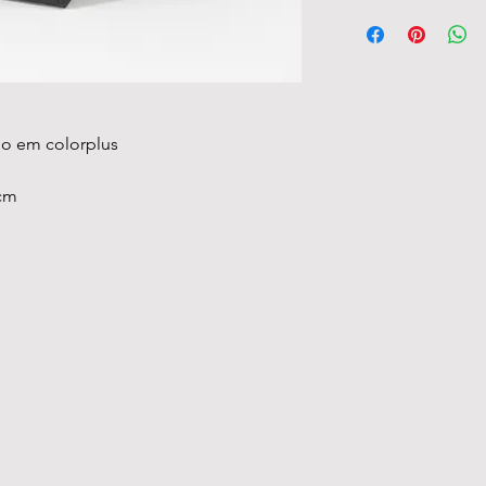
do em colorplus
8cm