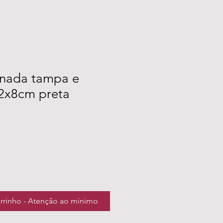
onada tampa e
2x8cm preta
arrinho - Atenção ao mínimo