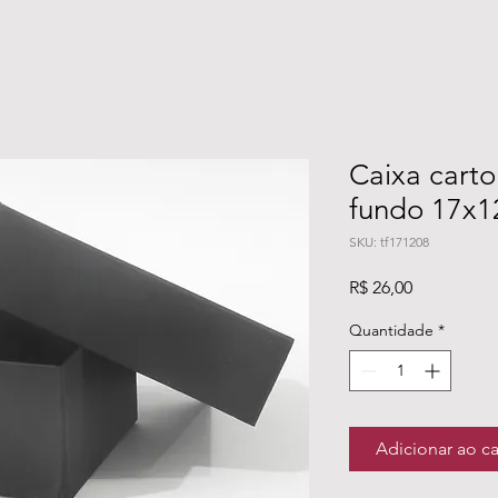
Caixa cart
fundo 17x1
SKU: tf171208
Preço
R$ 26,00
Quantidade
*
Adicionar ao c