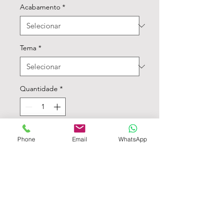
Acabamento
*
Tema
*
Quantidade
*
Adicionar ao carrinho - Atenção ao mínimo
Phone
Email
WhatsApp
• Convite 23x11,5cm fechado e
23x32,5cm aberto, em papel
offset 250g;
• Impressão Laser;
• Acompanha pérola