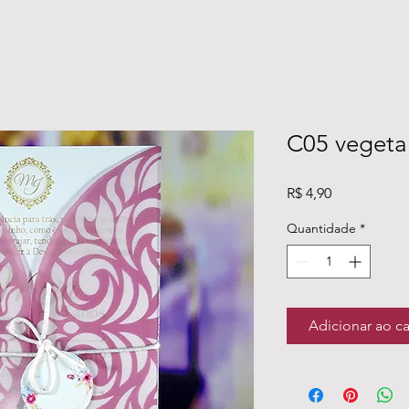
C05 vegetal
Preço
R$ 4,90
Quantidade
*
Adicionar ao c