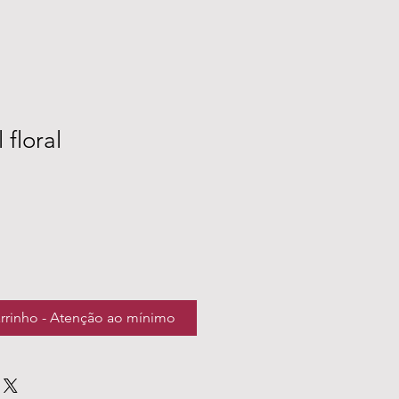
 floral
arrinho - Atenção ao mínimo