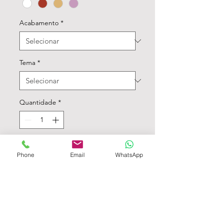
Acabamento
*
Tema
*
Quantidade
*
Adicionar ao carrinho - Atenção ao mínimo
Phone
Email
WhatsApp
• Envelope 14x19cm em papel
vegetal;
• Convite em papel offset 250g;
• Impressão Laser;